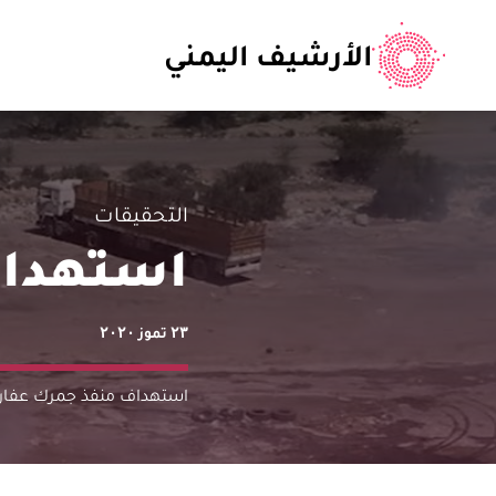
الأرشيف اليمني
التحقيقات
استهداف
٢٣ تموز ٢٠٢٠
استهداف منفذ جمرك عفار